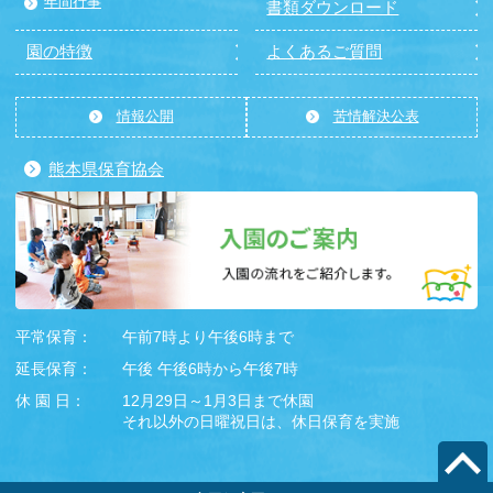
年間行事
書類ダウンロード
園の特徴
よくあるご質問
情報公開
苦情解決公表
熊本県保育協会
平常保育：
午前7時より午後6時まで
延長保育：
午後 午後6時から午後7時
休 園 日：
12月29日～1月3日まで休園
それ以外の日曜祝日は、休日保育を実施