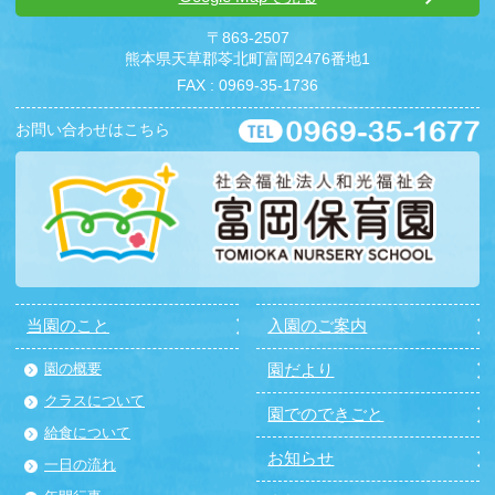
〒863-2507
熊本県天草郡苓北町富岡2476番地1
FAX : 0969-35-1736
お問い合わせはこちら
当園のこと
入園のご案内
園の概要
園だより
クラスについて
園でのできごと
給食について
お知らせ
一日の流れ